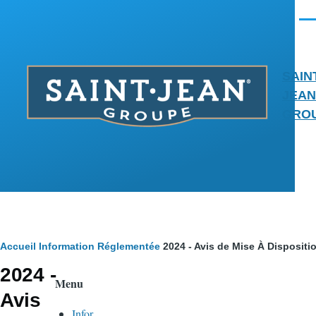
Aller au contenu principal
Men
SAIN
JEAN
GRO
Fil
Accueil
Information Réglementée
2024 - Avis de Mise À Disposit
2024 -
d'Ariane
Menu
Avis
Infor