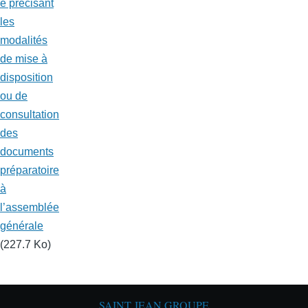
é précisant
les
modalités
de mise à
disposition
ou de
consultation
des
documents
préparatoire
à
l’assemblée
générale
(227.7 Ko)
SAINT JEAN GROUPE