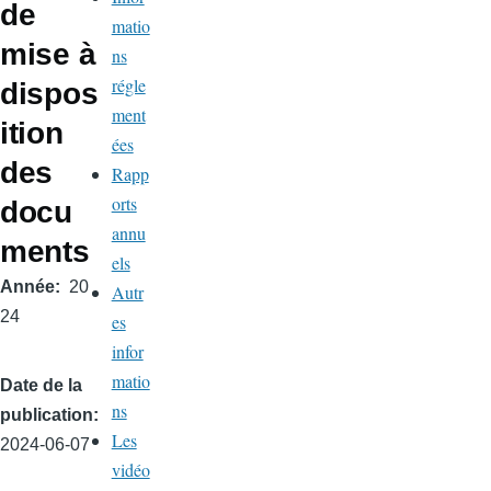
de
matio
mise à
ns
régle
dispos
ment
ition
ées
des
Rapp
orts
docu
annu
ments
els
Année
20
Autr
24
es
infor
matio
Date de la
ns
publication
Les
2024-06-07
vidéo