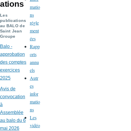
ations
matio
ns
Les
publications
régle
au BALO de
ment
Saint Jean
Groupe
ées
Rapp
Balo -
orts
approbation
annu
des comptes
els
exercices
Autr
2025
es
Avis de
infor
convocation
matio
à
ns
Assemblée
Les
au balo du 6
vidéo
mai 2026