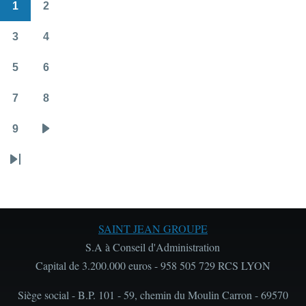
1
2
Pagination
Page
Page
3
4
Page
Page
5
6
Page
Page
7
8
Page
Page
9
Page
Page
suivante
Dernière
page
SAINT JEAN GROUPE
S.A à Conseil d'Administration
Capital de 3.200.000 euros - 958 505 729 RCS LYON
Siège social - B.P. 101 - 59, chemin du Moulin Carron - 69570