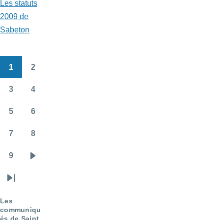
Les statuts
2009 de
Sabeton
1
2
Pagination
Page
Page
3
4
Page
Page
5
6
Page
Page
7
8
Page
Page
9
Page
Page
suivante
Dernière
page
Les
communiqu
és de Saint