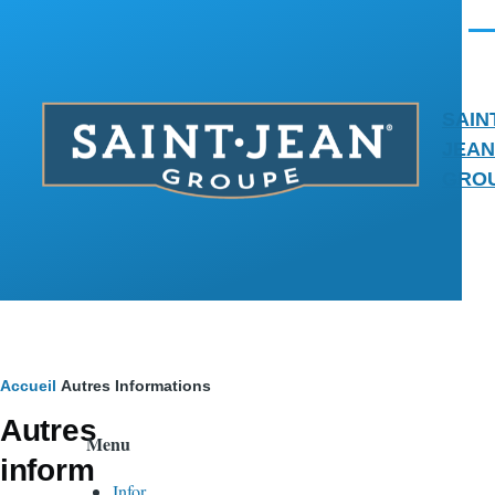
Aller au contenu principal
Men
SAIN
JEAN
GRO
Fil
Accueil
Autres Informations
Autres
d'Ariane
Menu
inform
Infor