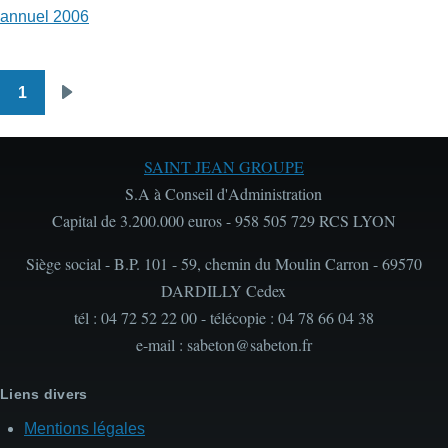
annuel 2006
1
Pagination
Page
suivante
SAINT JEAN GROUPE
S.A à Conseil d'Administration
Capital de 3.200.000 euros - 958 505 729 RCS LYON
Siège social - B.P. 101 - 59, chemin du Moulin Carron - 69570
DARDILLY Cedex
tél : 04 72 52 22 00 - télécopie : 04 78 66 04 38
e-mail : sabeton@sabeton.fr
Liens divers
Mentions légales