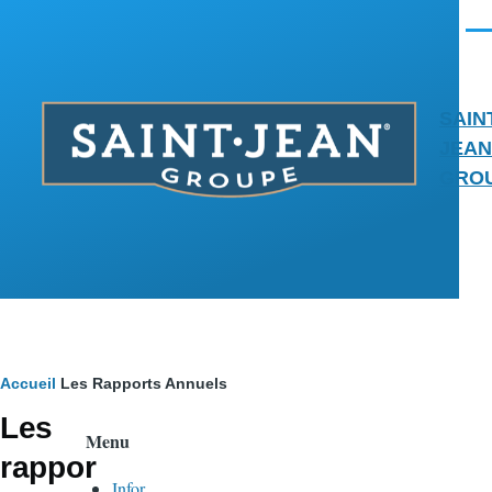
Aller au contenu principal
Men
SAIN
JEAN
GRO
Fil
Accueil
Les Rapports Annuels
Les
d'Ariane
Menu
rappor
Infor