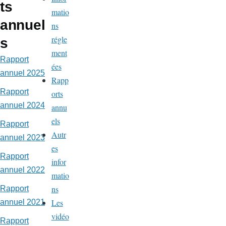
ts
matio
annuel
ns
régle
s
ment
Rapport
ées
annuel 2025
Rapp
Rapport
orts
annuel 2024
annu
els
Rapport
Autr
annuel 2023
es
Rapport
infor
annuel 2022
matio
ns
Rapport
Les
annuel 2021
vidéo
Rapport