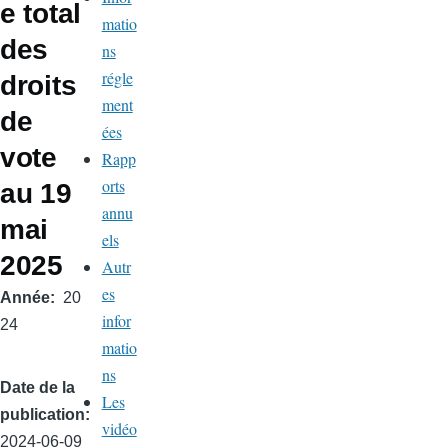
e total
matio
des
ns
régle
droits
ment
de
ées
vote
Rapp
orts
au 19
annu
mai
els
2025
Autr
es
Année
20
infor
24
matio
ns
Date de la
Les
publication
vidéo
2024-06-09