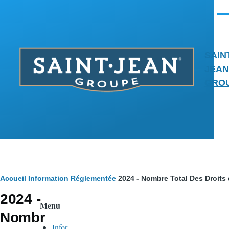
Aller au contenu principal
Men
SAIN
JEAN
GRO
Fil
Accueil
Information Réglementée
2024 - Nombre Total Des Droits
2024 -
d'Ariane
Menu
Nombr
Infor