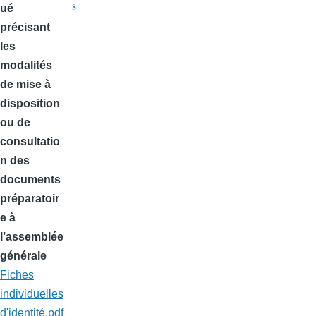
s
ué
précisant
les
modalités
de mise à
disposition
ou de
consultatio
n des
documents
préparatoir
e à
l’assemblée
générale
Fiches
individuelles
d'identité.pdf