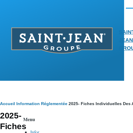
Aller au contenu principal
Men
SAIN
JEAN
GRO
Fil
Accueil
Information Réglementée
2025- Fiches Individuelles Des 
2025-
d'Ariane
Menu
Fiches
Infor