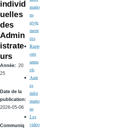
individ
matio
uelles
ns
régle
des
ment
Admin
ées
istrate
Rapp
orts
urs
annu
Année
20
els
25
Autr
es
Date de la
infor
publication
matio
2026-05-06
ns
Les
vidéo
Communiq