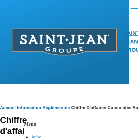
Aller au contenu principal
Men
SAIN
JEAN
GRO
Fil
Accueil
Information Réglementée
Chiffre D'affaires Consolidés 
Chiffre
d'Ariane
Menu
d'affai
Infor