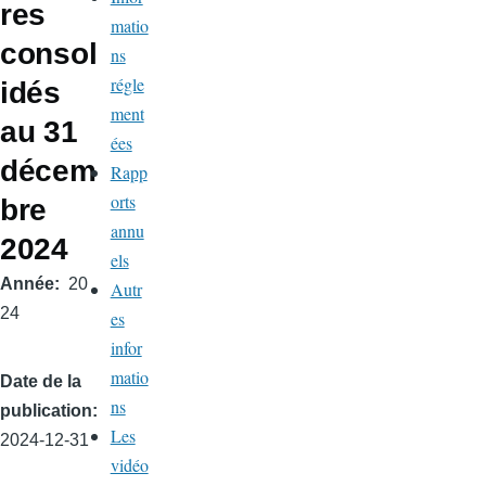
res
matio
consol
ns
régle
idés
ment
au 31
ées
décem
Rapp
orts
bre
annu
2024
els
Année
20
Autr
24
es
infor
matio
Date de la
ns
publication
Les
2024-12-31
vidéo