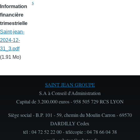
s
Information
financière
trimestrielle
Saint-jean-
2024-12-
31_3.pdf
(1.91 Mo)
SAINT JEAN GROUPE
S.A à Conseil d'Administration
Capital de 3.200.000 euros - 958 505 729 RCS LYON
Siège social - B.P. 101 - 59, chemin du Moulin Carron - 69570
DARDILLY Cedex
tél : 04 72 52 22 00 - télécopie : 04 78 66 04 38