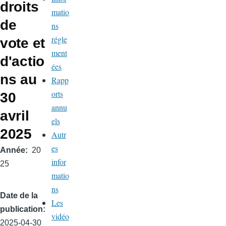
droits
matio
de
ns
régle
vote et
ment
d'actio
ées
ns au
Rapp
orts
30
annu
avril
els
2025
Autr
es
Année
20
infor
25
matio
ns
Date de la
Les
publication
vidéo
2025-04-30