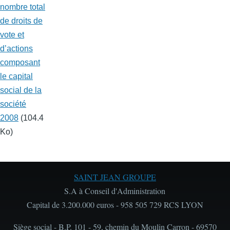
nombre total
de droits de
vote et
d’actions
composant
le capital
social de la
société
2008
(104.4
Ko)
SAINT JEAN GROUPE
S.A à Conseil d'Administration
Capital de 3.200.000 euros - 958 505 729 RCS LYON
Siège social - B.P. 101 - 59, chemin du Moulin Carron - 69570