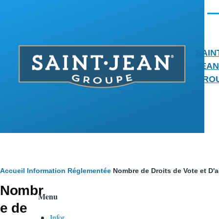
Aller au contenu principal
Men
SAIN
JEAN
GRO
Fil
Accueil
Information Réglementée
Nombre de Droits de Vote et D'a
Nombr
d'Ariane
Menu
e de
Infor