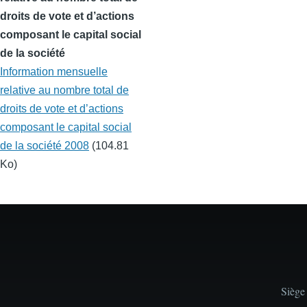
droits de vote et d’actions
composant le capital social
de la société
Information mensuelle
relative au nombre total de
droits de vote et d’actions
composant le capital social
de la société 2008
(104.81
Ko)
Siège