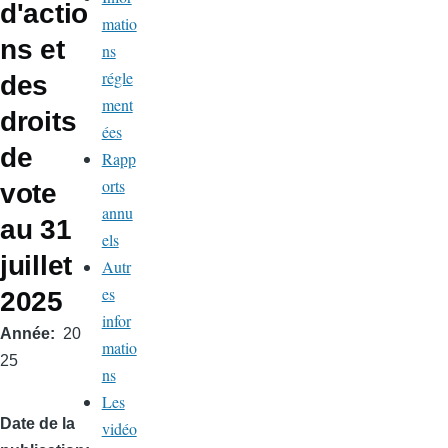
d'actio
matio
ns et
ns
régle
des
ment
droits
ées
de
Rapp
orts
vote
annu
au 31
els
juillet
Autr
es
2025
infor
Année
20
matio
25
ns
Les
Date de la
vidéo