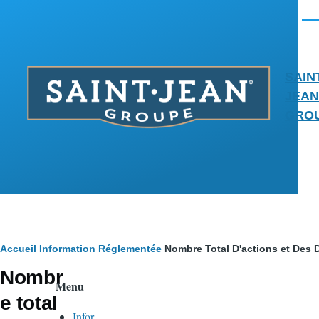
Aller au contenu principal
Men
SAIN
JEAN
GRO
Fil
Accueil
Information Réglementée
Nombre Total D'actions et Des D
Nombr
d'Ariane
Menu
e total
Infor