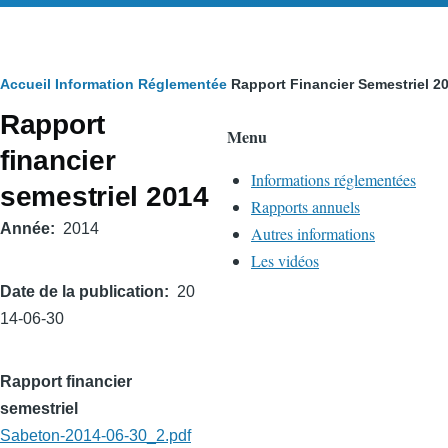
Fil
Accueil
Information Réglementée
Rapport Financier Semestriel 2
Rapport
d'Ariane
Menu
financier
Informations réglementées
semestriel 2014
Rapports annuels
Année
2014
Autres informations
Les vidéos
Date de la publication
20
14-06-30
Rapport financier
semestriel
Sabeton-2014-06-30_2.pdf