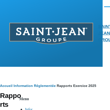
Aller au contenu principal
Men
SAIN
JEAN
GRO
Fil
Accueil
Information Réglementée
Rapports Exercice 2025
Rappo
d'Ariane
Menu
rts
Infor