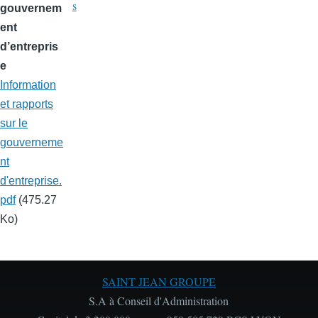
s
gouvernem
ent
d’entrepris
e
Information
et rapports
sur le
gouverneme
nt
d'entreprise.
pdf
(475.27
Ko)
SAINT JEAN GROUPE
S.A à Conseil d'Administration