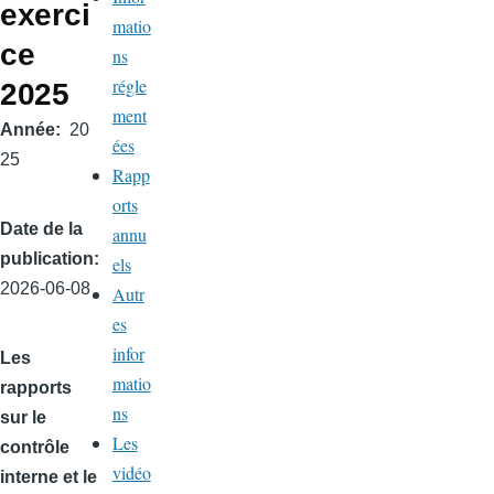
exerci
matio
ce
ns
régle
2025
ment
Année
20
ées
25
Rapp
orts
Date de la
annu
publication
els
2026-06-08
Autr
es
infor
Les
matio
rapports
ns
sur le
Les
contrôle
vidéo
interne et le