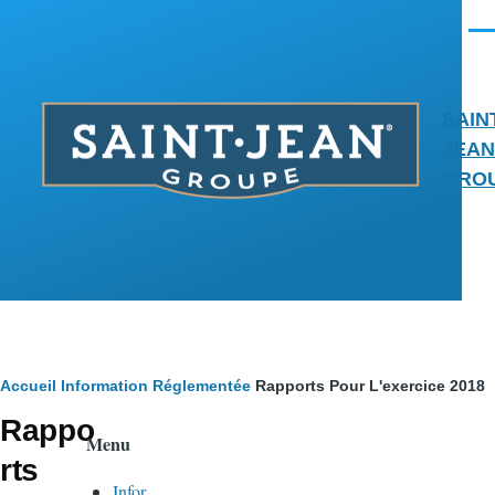
Aller au contenu principal
Men
SAIN
JEAN
GRO
Fil
Accueil
Information Réglementée
Rapports Pour L'exercice 2018
Rappo
d'Ariane
Menu
rts
Infor