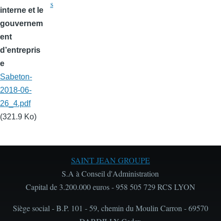
s
interne et le
gouvernem
ent
d’entrepris
e
Sabeton-
2018-06-
26_4.pdf
(321.9 Ko)
SAINT JEAN GROUPE
S.A à Conseil d'Administration
Capital de 3.200.000 euros - 958 505 729 RCS LYON
Siège social - B.P. 101 - 59, chemin du Moulin Carron - 69570