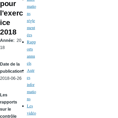
pour
matio
l'exerc
ns
régle
ice
ment
2018
ées
Année
20
Rapp
18
orts
annu
els
Date de la
Autr
publication
es
2018-06-26
infor
matio
Les
ns
rapports
Les
sur le
vidéo
contrôle