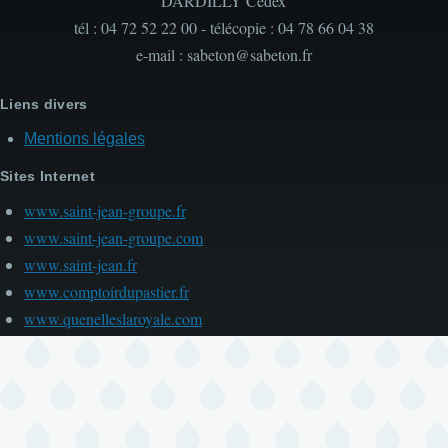
DARDILLY Cedex
tél : 04 72 52 22 00 - télécopie : 04 78 66 04 38
e-mail : sabeton@sabeton.fr
Liens divers
Mentions légales
Sites Internet
www.saint-jean-groupe.fr
www.saint-jean-groupe.com
www.saint-jean.fr
www.comptoirdupastier.fr
www.quenelleslaroyale.com