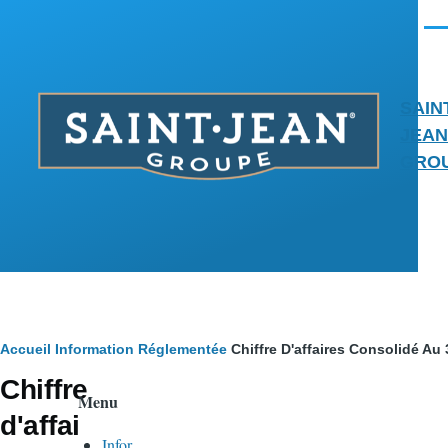
Aller au contenu principal
Men
SAIN
JEAN
GRO
Fil
Accueil
Information Réglementée
Chiffre D'affaires Consolidé Au
Chiffre
d'Ariane
Menu
d'affai
Infor