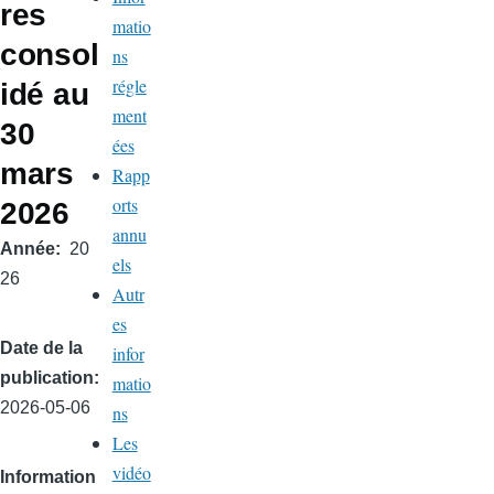
res
matio
consol
ns
régle
idé au
ment
30
ées
mars
Rapp
orts
2026
annu
Année
20
els
26
Autr
es
Date de la
infor
publication
matio
2026-05-06
ns
Les
vidéo
Information