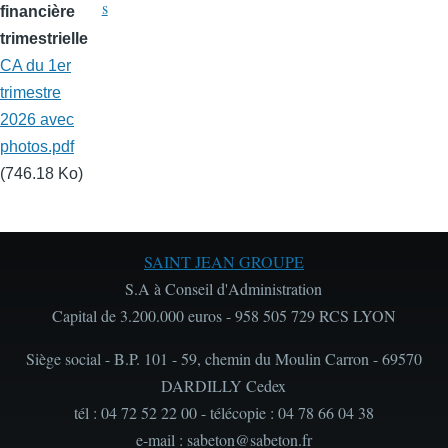
s
financière
trimestrielle
CA du 1er
trimestre
2026 avec
photos.pdf
(746.18 Ko)
SAINT JEAN GROUPE
S.A à Conseil d'Administration
Capital de 3.200.000 euros - 958 505 729 RCS LYON
Siège social - B.P. 101 - 59, chemin du Moulin Carron - 69570
DARDILLY Cedex
tél : 04 72 52 22 00 - télécopie : 04 78 66 04 38
e-mail : sabeton@sabeton.fr