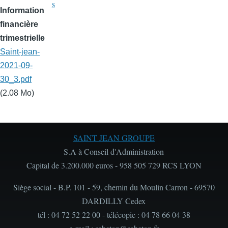
s
Information
financière
trimestrielle
Saint-jean-
2021-09-
30_3.pdf
(2.08 Mo)
SAINT JEAN GROUPE
S.A à Conseil d'Administration
Capital de 3.200.000 euros - 958 505 729 RCS LYON
Siège social - B.P. 101 - 59, chemin du Moulin Carron - 69570
DARDILLY Cedex
tél : 04 72 52 22 00 - télécopie : 04 78 66 04 38