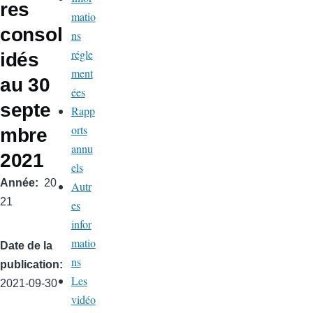
res
matio
consol
ns
régle
idés
ment
au 30
ées
septe
Rapp
orts
mbre
annu
2021
els
Année
20
Autr
21
es
infor
matio
Date de la
ns
publication
Les
2021-09-30
vidéo