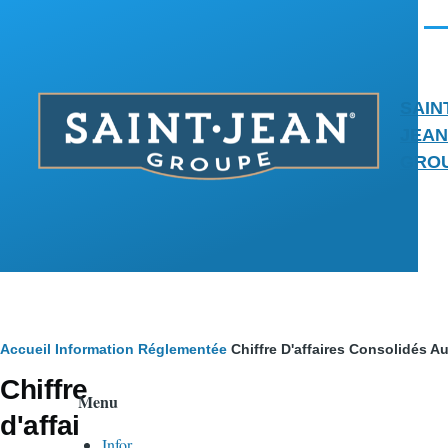
Aller au contenu principal
Men
SAIN
JEAN
GRO
Fil
Accueil
Information Réglementée
Chiffre D'affaires Consolidés 
Chiffre
d'Ariane
Menu
d'affai
Infor