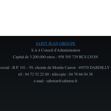
SAINT JEAN GROUPE
S.A à Conseil d'Administration
Capital de 3.200.000 euros - 958 505 729 RCS LYON
 social - B.P. 101 - 59, chemin du Moulin Carron - 69570 DARDILLY
tél : 04 72 52 22 00 - télécopie : 04 78 66 04 38
e-mail : sabeton@sabeton.fr