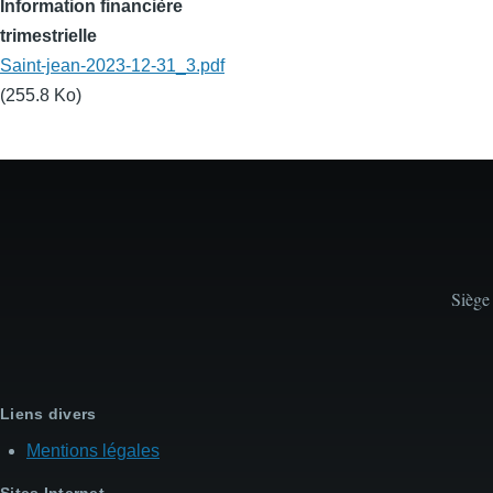
Information financière
trimestrielle
Saint-jean-2023-12-31_3.pdf
(255.8 Ko)
Siège
Liens divers
Mentions légales
Sites Internet