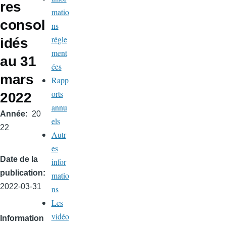
res
matio
consol
ns
régle
idés
ment
au 31
ées
mars
Rapp
orts
2022
annu
Année
20
els
22
Autr
es
Date de la
infor
publication
matio
2022-03-31
ns
Les
vidéo
Information