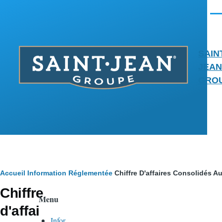
Aller au contenu principal
Men
SAIN
JEAN
GRO
Fil
Accueil
Information Réglementée
Chiffre D'affaires Consolidés A
Chiffre
d'Ariane
Menu
d'affai
Infor