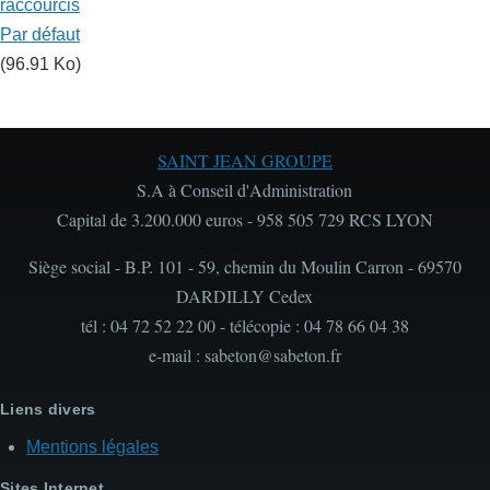
raccourcis
Par défaut
(96.91 Ko)
SAINT JEAN GROUPE
S.A à Conseil d'Administration
Capital de 3.200.000 euros - 958 505 729 RCS LYON
Siège social - B.P. 101 - 59, chemin du Moulin Carron - 69570
DARDILLY Cedex
tél : 04 72 52 22 00 - télécopie : 04 78 66 04 38
e-mail : sabeton@sabeton.fr
Liens divers
Mentions légales
Sites Internet