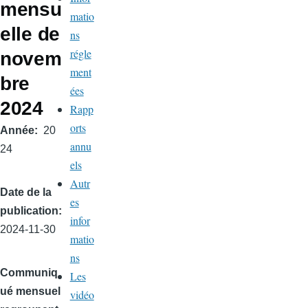
mensu
matio
elle de
ns
régle
novem
ment
bre
ées
2024
Rapp
orts
Année
20
annu
24
els
Autr
Date de la
es
publication
infor
2024-11-30
matio
ns
Communiq
Les
ué mensuel
vidéo