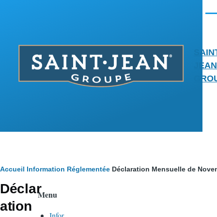
Aller au contenu principal
Men
SAIN
JEAN
GRO
Fil
Accueil
Information Réglementée
Déclaration Mensuelle de Nove
Déclar
d'Ariane
Menu
ation
Infor