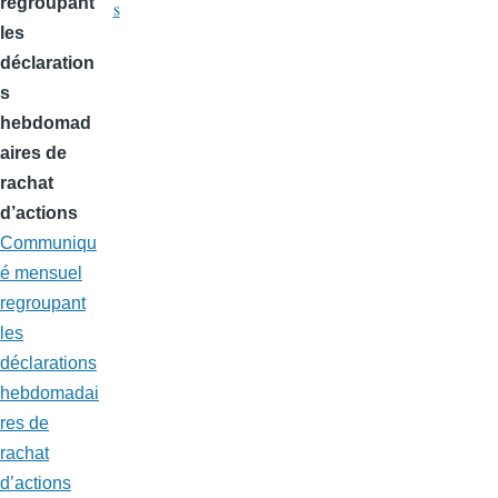
regroupant
s
les
déclaration
s
hebdomad
aires de
rachat
d’actions
Communiqu
é mensuel
regroupant
les
déclarations
hebdomadai
res de
rachat
d’actions