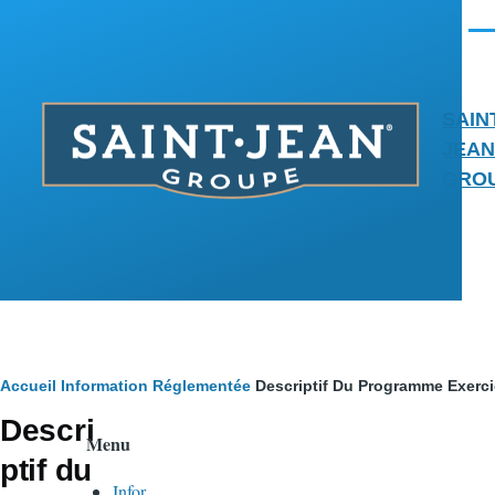
Aller au contenu principal
Men
SAIN
JEAN
GRO
Fil
Accueil
Information Réglementée
Descriptif Du Programme Exerc
Descri
d'Ariane
Menu
ptif du
Infor