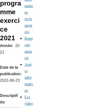
progra
matio
mme
ns
régle
exerci
ment
ce
ées
2021
Rapp
orts
Année
20
annu
21
els
Autr
Date de la
es
publication
infor
2021-06-23
matio
ns
Descriptif
Les
du
vidéo