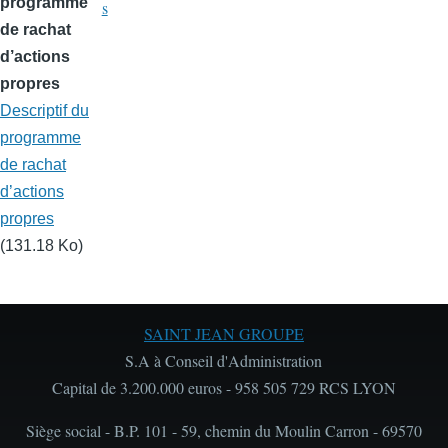
programme
s
de rachat
d’actions
propres
Descriptif du
programme
de rachat
d’actions
propres
(131.18 Ko)
SAINT JEAN GROUPE
S.A à Conseil d'Administration
Capital de 3.200.000 euros - 958 505 729 RCS LYON
Siège social - B.P. 101 - 59, chemin du Moulin Carron - 69570