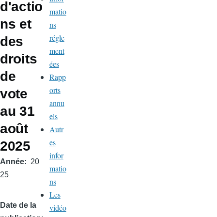
d'actio
matio
ns et
ns
régle
des
ment
droits
ées
de
Rapp
orts
vote
annu
au 31
els
août
Autr
es
2025
infor
Année
20
matio
25
ns
Les
Date de la
vidéo