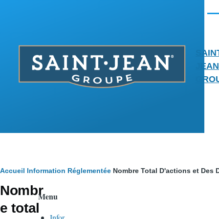
Aller au contenu principal
Men
SAIN
JEAN
GRO
Fil
Accueil
Information Réglementée
Nombre Total D'actions et Des D
Nombr
d'Ariane
Menu
e total
Infor