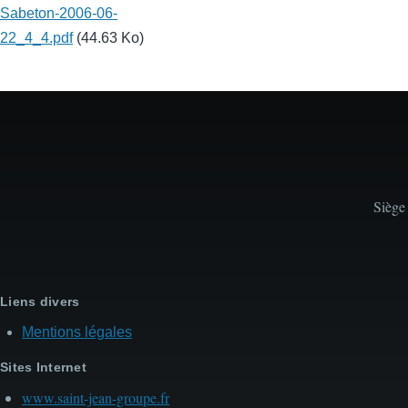
Sabeton-2006-06-
22_4_4.pdf
(44.63 Ko)
Siège
Liens divers
Mentions légales
Sites Internet
www.saint-jean-groupe.fr