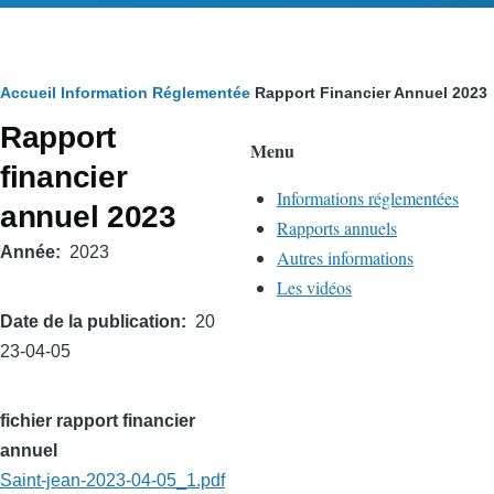
Fil
Accueil
Information Réglementée
Rapport Financier Annuel 2023
Rapport
d'Ariane
Menu
financier
Informations réglementées
annuel 2023
Rapports annuels
Année
2023
Autres informations
Les vidéos
Date de la publication
20
23-04-05
fichier rapport financier
annuel
Saint-jean-2023-04-05_1.pdf