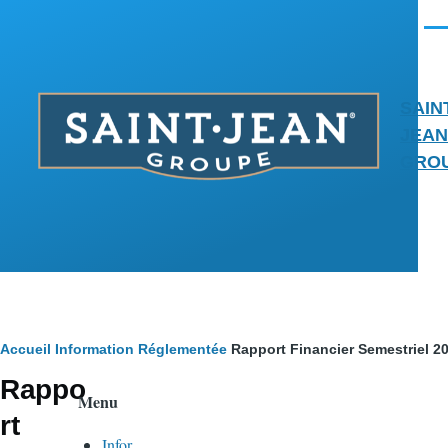
Aller au contenu principal
Men
SAIN
JEAN
GRO
Fil
Accueil
Information Réglementée
Rapport Financier Semestriel 2
Rappo
d'Ariane
Menu
rt
Infor