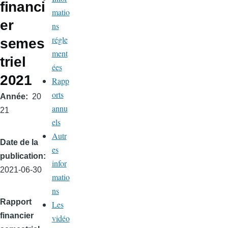
financi
matio
er
ns
régle
semes
ment
triel
ées
2021
Rapp
orts
Année
20
annu
21
els
Autr
Date de la
es
publication
infor
2021-06-30
matio
ns
Rapport
Les
financier
vidéo