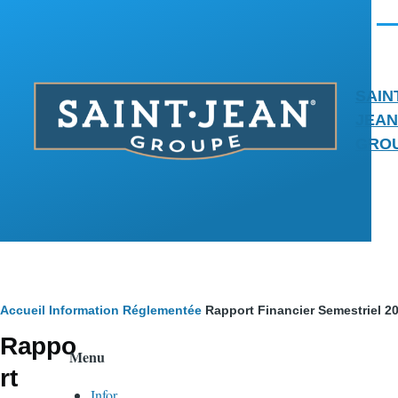
Aller au contenu principal
Men
SAIN
JEAN
GRO
Fil
Accueil
Information Réglementée
Rapport Financier Semestriel 2
Rappo
d'Ariane
Menu
rt
Infor