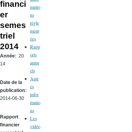
financi
matio
er
ns
régle
semes
ment
triel
ées
2014
Rapp
orts
Année
20
annu
14
els
Autr
Date de la
es
publication
infor
2014-06-30
matio
ns
Rapport
Les
financier
vidéo