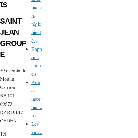
ts
matio
ns
SAINT
régle
JEAN
ment
ées
GROUP
Rapp
E
orts
annu
59 chemin du
els
Moulin
Autr
Carrron
es
BP 101
infor
69573
matio
DARDILLY
ns
CEDEX
Les
vidéo
Tél :