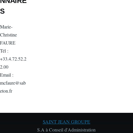
NNAIRE
S
Marie-
Christine
FAURE
Tél :
+33.4.72.52.2
2.00
Email :
mcfaure@sab
eton.fr
SAINT JEAN GROUPE
S.A à Conseil d'Administration