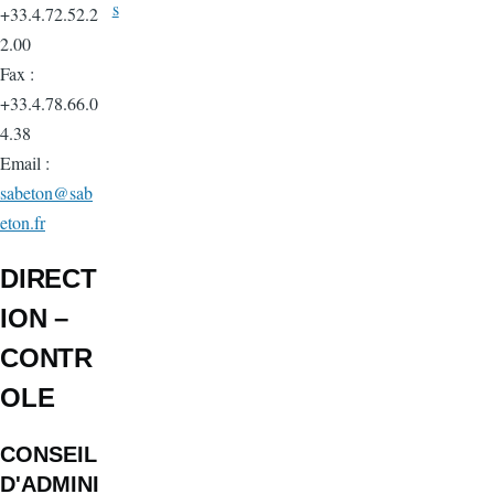
s
+33.4.72.52.2
2.00
Fax :
+33.4.78.66.0
4.38
Email :
sabeton@sab
eton.fr
DIRECT
ION –
CONTR
OLE
CONSEIL
D'ADMINI