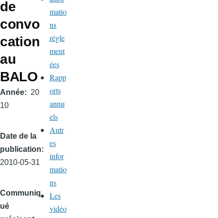
de
matio
convo
ns
régle
cation
ment
au
ées
BALO
Rapp
orts
Année
20
annu
10
els
Autr
Date de la
es
publication
infor
2010-05-31
matio
ns
Communiq
Les
ué
vidéo