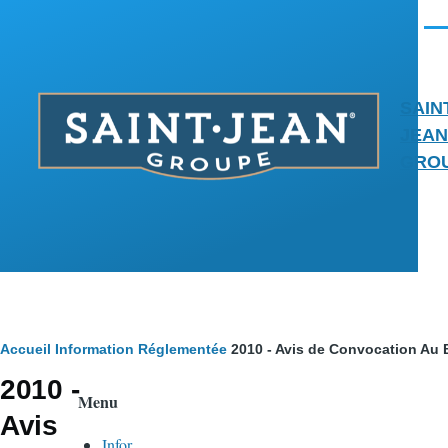
Aller au contenu principal
Men
SAIN
JEAN
GRO
Fil
Accueil
Information Réglementée
2010 - Avis de Convocation Au
2010 -
d'Ariane
Menu
Avis
Infor