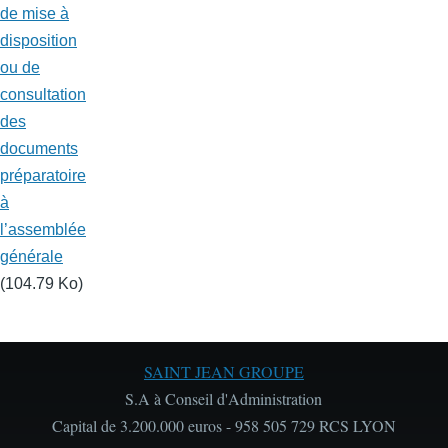
de mise à
disposition
ou de
consultation
des
documents
préparatoire
à
l’assemblée
générale
(104.79 Ko)
SAINT JEAN GROUPE
S.A à Conseil d'Administration
Capital de 3.200.000 euros - 958 505 729 RCS LYON