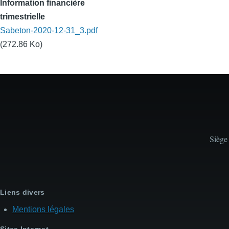
Information financière
trimestrielle
Sabeton-2020-12-31_3.pdf
(272.86 Ko)
Siège
Liens divers
Mentions légales
Sites Internet