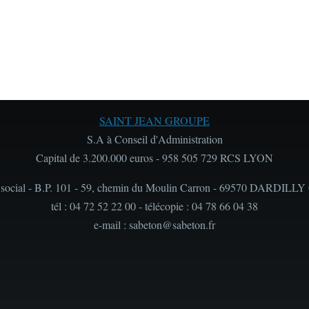
SAINT JEAN GROUPE
S.A à Conseil d'Administration
Capital de 3.200.000 euros - 958 505 729 RCS LYON
 social - B.P. 101 - 59, chemin du Moulin Carron - 69570 DARDILLY
tél : 04 72 52 22 00 - télécopie : 04 78 66 04 38
e-mail : sabeton@sabeton.fr