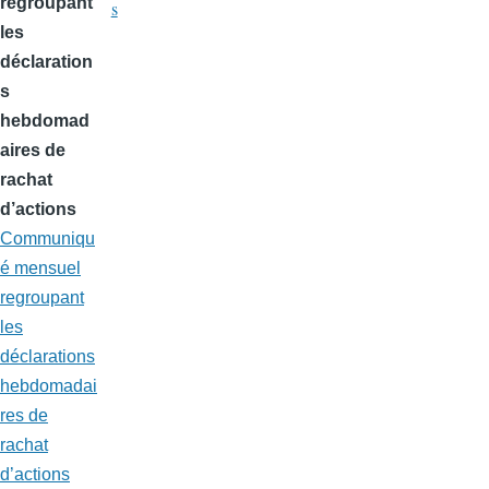
regroupant
s
les
déclaration
s
hebdomad
aires de
rachat
d’actions
Communiqu
é mensuel
regroupant
les
déclarations
hebdomadai
res de
rachat
d’actions