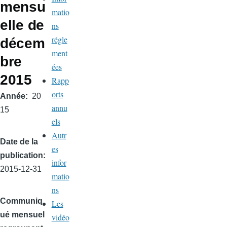
mensu
matio
elle de
ns
régle
décem
ment
bre
ées
2015
Rapp
orts
Année
20
annu
15
els
Autr
Date de la
es
publication
infor
2015-12-31
matio
ns
Communiq
Les
ué mensuel
vidéo