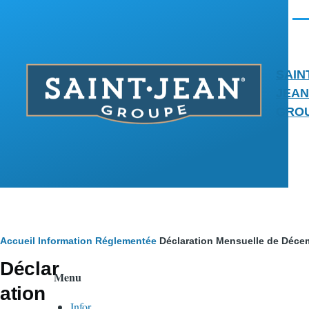
Aller au contenu principal
Men
SAIN
JEAN
GRO
Fil
Accueil
Information Réglementée
Déclaration Mensuelle de Déce
Déclar
d'Ariane
Menu
ation
Infor