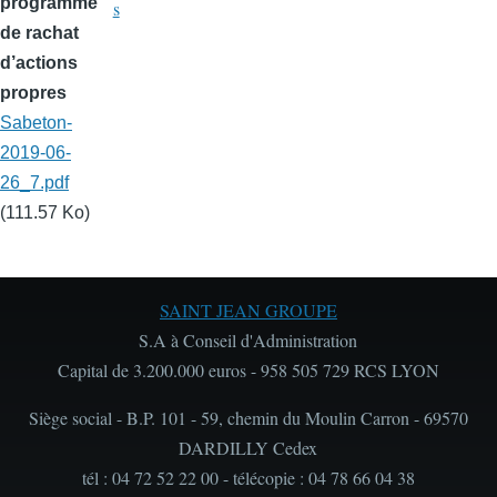
programme
s
de rachat
d’actions
propres
Sabeton-
2019-06-
26_7.pdf
(111.57 Ko)
SAINT JEAN GROUPE
S.A à Conseil d'Administration
Capital de 3.200.000 euros - 958 505 729 RCS LYON
Siège social - B.P. 101 - 59, chemin du Moulin Carron - 69570
DARDILLY Cedex
tél : 04 72 52 22 00 - télécopie : 04 78 66 04 38