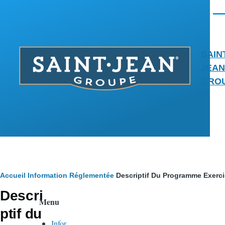
Aller au contenu principal
Men
SAIN
JEAN
GRO
Fil
Accueil
Information Réglementée
Descriptif Du Programme Exerc
Descri
d'Ariane
Menu
ptif du
Infor