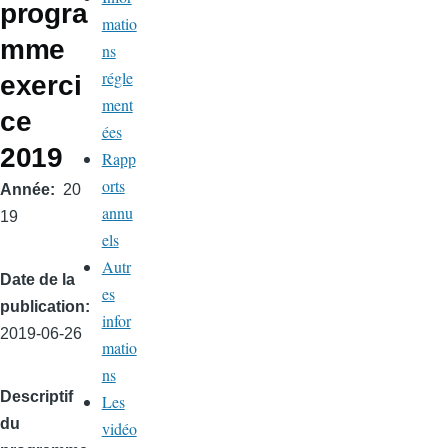
progra
matio
mme
ns
régle
exerci
ment
ce
ées
2019
Rapp
orts
Année
20
annu
19
els
Autr
Date de la
es
publication
infor
2019-06-26
matio
ns
Descriptif
Les
du
vidéo