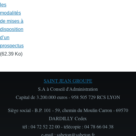
les
modalités
de mises à
disposition
d’un
prospectus
(62.39 Ko)
SAINT JEAN GROUPE
S.A à Conseil d'Administration
Capital de 3.200.000 euros - 958 505 729 RCS LYON
Siège social - B.P. 101 - 59, chemin du Moulin Carron - 69570
DARDILLY Cedex
tél : 04 72 52 22 00 - télécopie : 04 78 66 04 38
e-mail : sabeton@sabeton.fr