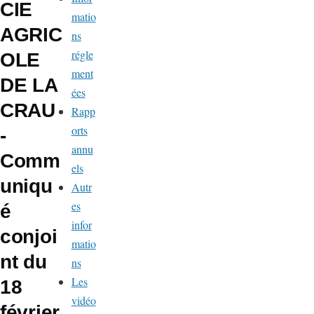
CIE
matio
AGRIC
ns
régle
OLE
ment
DE LA
ées
CRAU
Rapp
orts
-
annu
Comm
els
uniqu
Autr
es
é
infor
conjoi
matio
nt du
ns
Les
18
vidéo
février