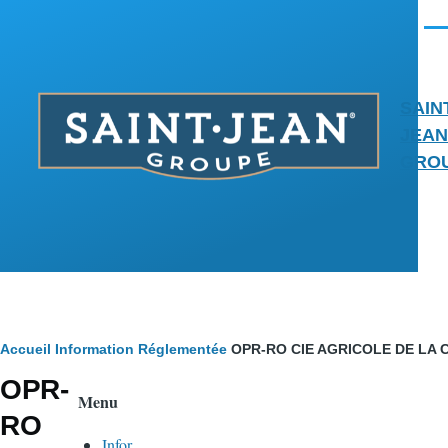
Aller au contenu principal
Men
SAIN
JEAN
GRO
Fil
Accueil
Information Réglementée
OPR-RO CIE AGRICOLE DE LA CRA
OPR-
d'Ariane
Menu
RO
Infor