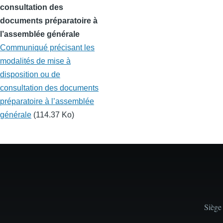
consultation des
documents préparatoire à
l’assemblée générale
Communiqué précisant les
modalités de mise à
disposition ou de
consultation des documents
préparatoire à l’assemblée
générale
(114.37 Ko)
Siège