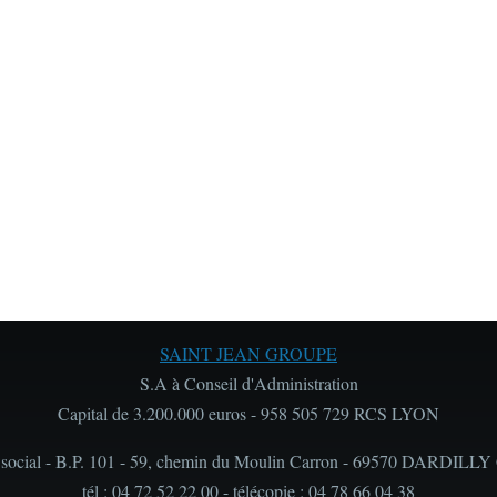
SAINT JEAN GROUPE
S.A à Conseil d'Administration
Capital de 3.200.000 euros - 958 505 729 RCS LYON
 social - B.P. 101 - 59, chemin du Moulin Carron - 69570 DARDILLY
tél : 04 72 52 22 00 - télécopie : 04 78 66 04 38