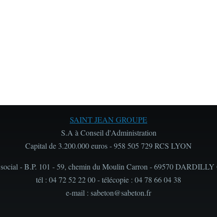
SAINT JEAN GROUPE
S.A à Conseil d'Administration
Capital de 3.200.000 euros - 958 505 729 RCS LYON
 social - B.P. 101 - 59, chemin du Moulin Carron - 69570 DARDILLY
tél : 04 72 52 22 00 - télécopie : 04 78 66 04 38
e-mail : sabeton@sabeton.fr