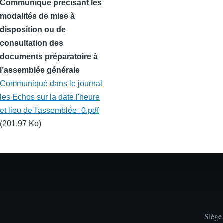
Communiqué précisant les
modalités de mise à
disposition ou de
consultation des
documents préparatoire à
l’assemblée générale
Communiqué dans le journal
les Echos sur la date l'heure
et lieu de l'assemblée_0.pdf
(201.97 Ko)
Siège