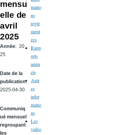
mensu
matio
elle de
ns
régle
avril
ment
2025
ées
Année
20
Rapp
25
orts
annu
els
Date de la
Autr
publication
es
2025-04-30
infor
matio
Communiq
ns
ué mensuel
Les
regroupant
vidéo
les