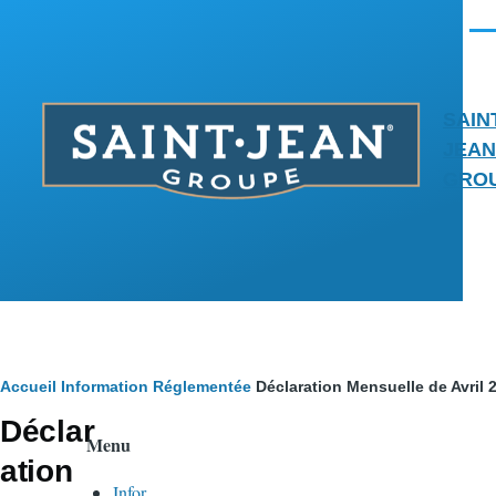
Aller au contenu principal
Men
SAIN
JEAN
GRO
Fil
Accueil
Information Réglementée
Déclaration Mensuelle de Avril 
Déclar
d'Ariane
Menu
ation
Infor