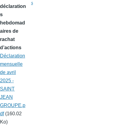
s
déclaration
s
hebdomad
aires de
rachat
d’actions
Déclaration
mensuelle
de avril
2025 -
SAINT
JEAN
GROUPE.p
df
(160.02
Ko)