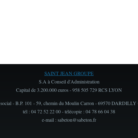
SAINT JEAN GROUPE
S.A à Conseil d'Administration
Capital de 3.200.000 euros - 958 505 729 RCS LYON
 social - B.P. 101 - 59, chemin du Moulin Carron - 69570 DARDILLY
tél : 04 72 52 22 00 - télécopie : 04 78 66 04 38
e-mail : sabeton@sabeton.fr