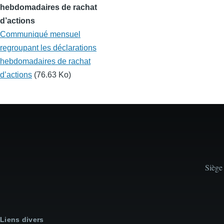
hebdomadaires de rachat
d’actions
Communiqué mensuel
regroupant les déclarations
hebdomadaires de rachat
d’actions
(76.63 Ko)
Siège
Liens divers