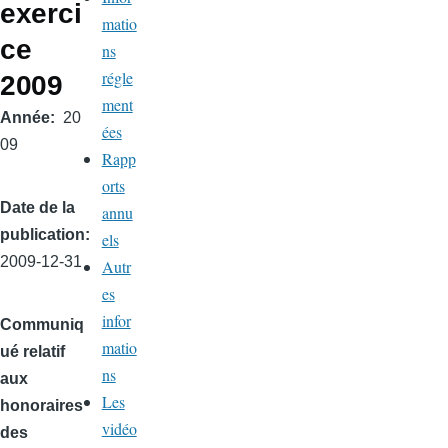
exerci
matio
ce
ns
régle
2009
ment
Année
20
ées
09
Rapp
orts
Date de la
annu
publication
els
2009-12-31
Autr
es
infor
Communiq
matio
ué relatif
ns
aux
Les
honoraires
vidéo
des