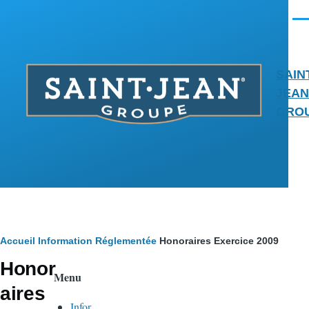
Aller au contenu principal
Men
SAIN
JEAN
GRO
Fil
Accueil
Information Réglementée
Honoraires Exercice 2009
Honor
d'Ariane
Menu
aires
Infor