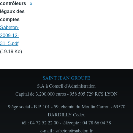
s
contrôleurs
légaux des
comptes
Sabeton-
2009-12-
31_5.pdf
(19.19 Ko)
SAINT JEAN GROUPE
S.A à Conseil d'Administration
Capital de 3.200.000 euros - 958 505 729 RCS LYON
Siège social - B.P. 101 - 59, chemin du Moulin Carron - 69570
DARDILLY Cedex
tél : 04 72 52 22 00 - télécopie : 04 78 66 04 38
e-mail : sabeton@sabeton.fr