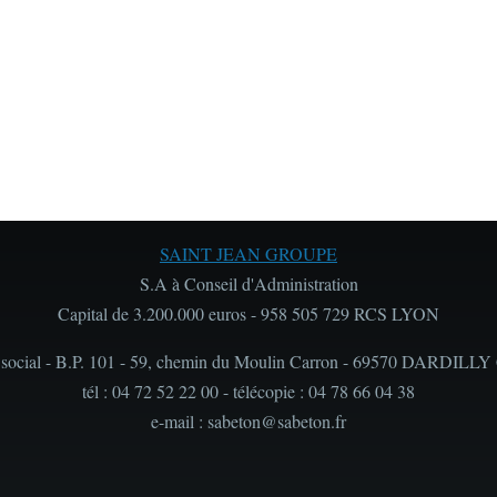
SAINT JEAN GROUPE
S.A à Conseil d'Administration
Capital de 3.200.000 euros - 958 505 729 RCS LYON
 social - B.P. 101 - 59, chemin du Moulin Carron - 69570 DARDILLY
tél : 04 72 52 22 00 - télécopie : 04 78 66 04 38
e-mail : sabeton@sabeton.fr